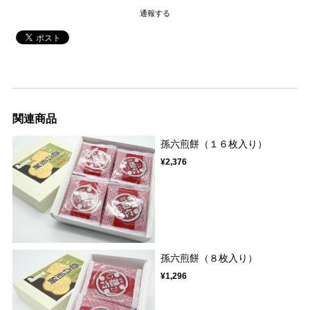
通報する
関連商品
孫六煎餅（１６枚入り）
¥2,376
孫六煎餅（８枚入り）
¥1,296