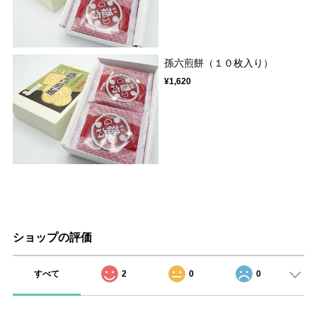
孫六煎餅（１０枚入り）
¥1,620
ショップの評価
すべて
2
0
0