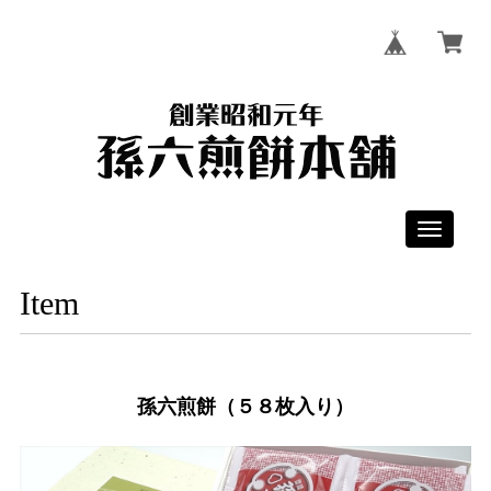
Toggle
navigati
Item
孫六煎餅（５８枚入り）