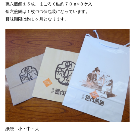
孫六煎餅１５枚、まごろく鮎約７０ｇ×３ケ入
孫六煎餅は１枚づつ個包装になっています。
賞味期限は約１ヶ月となります。
紙袋 小・中・大