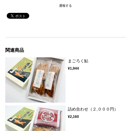
通報する
関連商品
まごろく鮎
¥1,944
詰め合わせ（２,０００円）
¥2,160